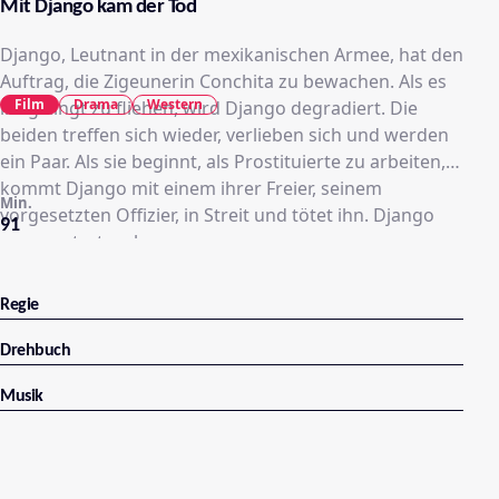
Mit Django kam der Tod
Django, Leutnant in der mexikanischen Armee, hat den
Auftrag, die Zigeunerin Conchita zu bewachen. Als es
Film
Drama
Western
ihr gelingt zu fliehen, wird Django degradiert. Die
beiden treffen sich wieder, verlieben sich und werden
ein Paar. Als sie beginnt, als Prostituierte zu arbeiten,
kommt Django mit einem ihrer Freier, seinem
Min.
vorgesetzten Offizier, in Streit und tötet ihn. Django
91
muss untertauchen.
Regie
Drehbuch
Musik