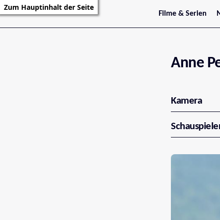
Zum Hauptinhalt der Seite
Filme & Serien
Trailer
S
Kritiken
S
Filmarchiv
Serienarchiv
Anne Pe
Kamera
Schauspiele