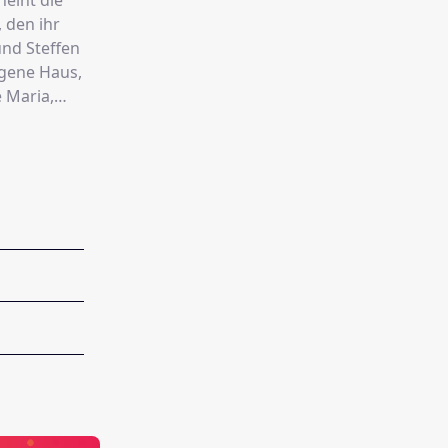
heint die
 den ihr
und Steffen
igene Haus,
 Maria,