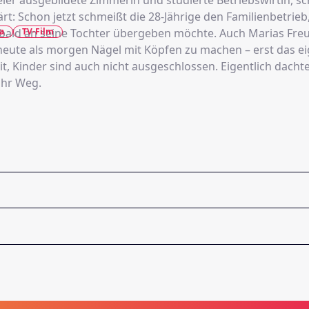
ler ausgebildete Zimmerin und studierte Betriebswirtin, sc
rt: Schon jetzt schmeißt die 28-Jährige den Familienbetrieb,
a
TV-Film
 bald an seine Tochter übergeben möchte. Auch Marias Fre
r heute als morgen Nägel mit Köpfen zu machen – erst das e
t, Kinder sind auch nicht ausgeschlossen. Eigentlich dachte
ihr Weg.