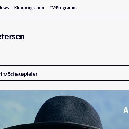
News
Kinoprogramm
TV-Programm
tars
Jetzt im Kino
treaming
Demnächst im Kino
Wien
Niederösterreich
tersen
Oberösterreich
Steiermark
Burgenland
Kärnten
Salzburg
Tirol
Vorarlberg
rin/Schauspieler