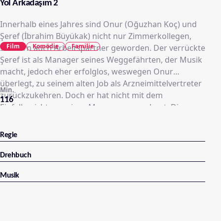
Yol Arkadaşım 2
Innerhalb eines Jahres sind Onur (Oğuzhan Koç) und
Şeref (İbrahim Büyükak) nicht nur Zimmerkollegen,
Film
Komödie
Familie
sondern auch Arbeitspartner geworden. Der verrückte
Şeref ist als Manager seines Weggefährten, der Musik
macht, jedoch eher erfolglos, weswegen Onur
überlegt, zu seinem alten Job als Arzneimittelvertreter
Min.
zurückzukehren. Doch er hat nicht mit dem
116
Einfallsreichtum seines Managers gerechnet. Dieser
organisiert eine Tournee voller Überraschungen –
Onur soll an einem Musikwettbewerb teilnehmen…
Regie
Schaffen es Şeref und Onur diesmal, ihre Träume zu
verwirklichen und ihre Ziele zu erreichen, ohne die
Drehbuch
Realität aus den Augen zu verlieren? Fest steht, dass
Musik
die beiden ungleichen Freunde auf ihrer Reise wieder
viele Abenteuer mit turbulenten Autofahrten
erwarten. Und natürlich kreuzt auch die Liebe erneut
ihren Weg...