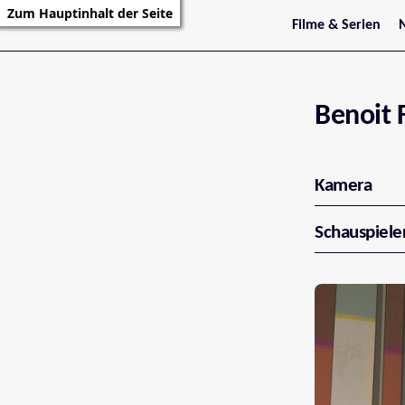
Zum Hauptinhalt der Seite
Filme & Serien
Trailer
S
Kritiken
S
Filmarchiv
Serienarchiv
Benoit 
Kamera
Schauspiele