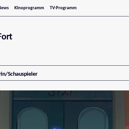
News
Kinoprogramm
TV-Programm
tars
Jetzt im Kino
treaming
Demnächst im Kino
Wien
Niederösterreich
Fort
Oberösterreich
Steiermark
Burgenland
Kärnten
Salzburg
Tirol
Vorarlberg
rin/Schauspieler