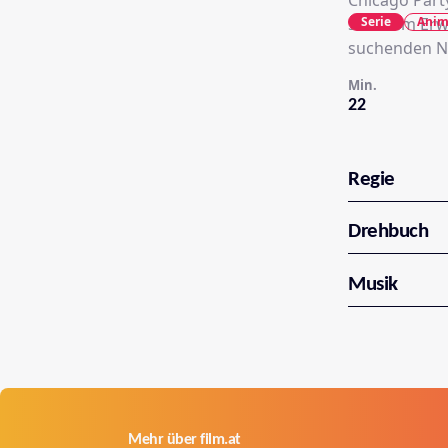
Chicago Party
Serie
Anim
sich dem Erw
suchenden N
Min.
22
Regie
Drehbuch
Musik
Mehr über film.at