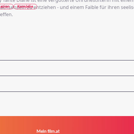
 Tante Diane ist eine vergötterte Unruhestifterin mit einem
ation
Komödie
achsensein zu entziehen - und einem Faible für ihren seeli
effen.
Mein film.at