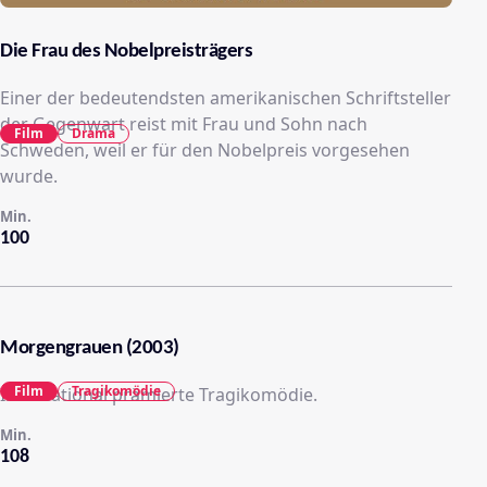
Die Frau des Nobelpreisträgers
Einer der bedeutendsten amerikanischen Schriftsteller
der Gegenwart reist mit Frau und Sohn nach
Film
Drama
Schweden, weil er für den Nobelpreis vorgesehen
wurde.
Min.
100
Morgengrauen (2003)
Film
Tragikomödie
International prämierte Tragikomödie.
Min.
108