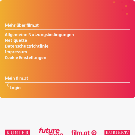
Deutschland, bis hin zur großen Australischen Wüste
wird nach der Wahrheit gesucht und anschaulich
erklärt, was im Dezember 2012 wirklich passieren wird
und was nicht.
Mehr über film.at
Allgemeine Nutzungsbedingungen
Netiquette
Datenschutzrichtlinie
Impressum
Cookie Einstellungen
Mein film.at
Login