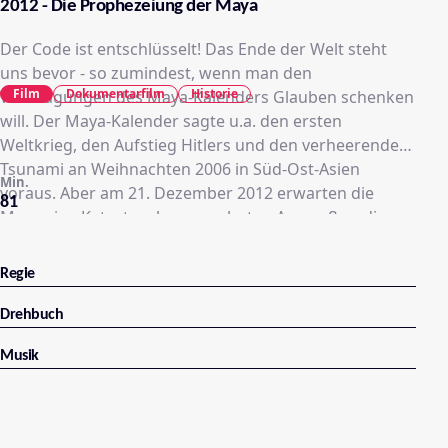
2012 - Die Prophezeiung der Maya
Der Code ist entschlüsselt! Das Ende der Welt steht
uns bevor - so zumindest, wenn man den
Film
Dokumentarfilm
Historie
Weissagungen des Maya-Kalenders Glauben schenken
will. Der Maya-Kalender sagte u.a. den ersten
Weltkrieg, den Aufstieg Hitlers und den verheerenden
Tsunami an Weihnachten 2006 in Süd-Ost-Asien
Min.
voraus. Aber am 21. Dezember 2012 erwarten die
81
Maya eine Katastrophe ungeahnten Ausmaßes, die
sämtliches Leben auf der Erde auslöschen soll. Gibt es
einen Weg, die Menschheit vor dem Untergang zu
Regie
bewahren? In dieser spannenden Doku gibt uns Dr.
Adam Maloof von der Princeton University mit Hilfe
Drehbuch
modernster CGI-Animationen einen neuen
Musik
wissenschaftlichen Einblick in den antiken Maya-
Kalender und die Geheimnisse, die er glaubt endlich
entschlüsselt zu haben. Gibt es eine Chance zu
überleben? Von Yucatan, Mexiko, über Berlin,