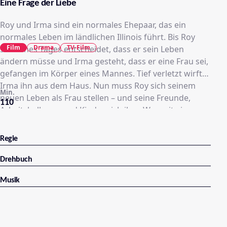
Eine Frage der Liebe
Roy und Irma sind ein normales Ehepaar, das ein
normales Leben im ländlichen Illinois führt. Bis Roy
Film
Drama
TV-Film
sich eines Tages entscheidet, dass er sein Leben
ändern müsse und Irma gesteht, dass er eine Frau sei,
gefangen im Körper eines Mannes. Tief verletzt wirft
Irma ihn aus dem Haus. Nun muss Roy sich seinem
Min.
neuen Leben als Frau stellen – und seine Freunde,
110
Arbeitskollegen und Kinder sich ihm. Was mit einer
Kleinstadt, einer Fabrik und einer liebevollen Ehe
geschieht, die mit einer solch einschneidenden
Regie
Veränderung konfrontiert wird, erzählt diese
einfühlsame Geschichte über Liebe und Toleranz.
Drehbuch
Musik