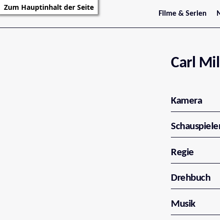
Zum Hauptinhalt der Seite
Filme & Serien
Trailer
S
Kritiken
S
Filmarchiv
Serienarchiv
Carl Mil
Kamera
Schauspiele
Regie
Drehbuch
Musik