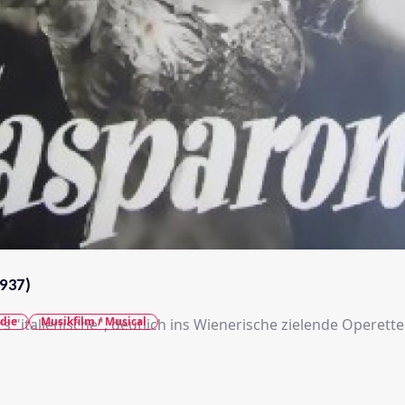
937)
die
Musikfilm / Musical
rs "italienische", deutlich ins Wienerische zielende Operette