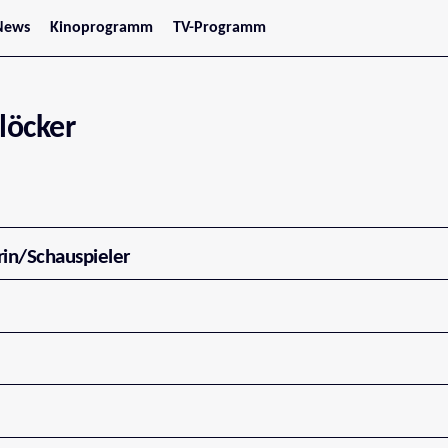
News
Kinoprogramm
TV-Programm
tars
Jetzt im Kino
treaming
Demnächst im Kino
Wien
Niederösterreich
löcker
Oberösterreich
Steiermark
Burgenland
Kärnten
Salzburg
Tirol
Vorarlberg
rin/Schauspieler