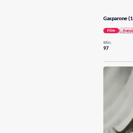
Gasparone (1
Film
Komö
Carl Millöcke
Min.
97