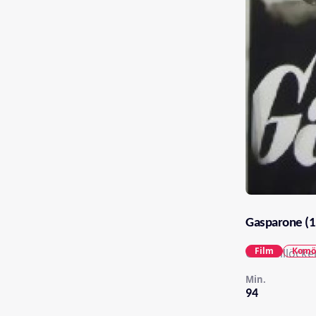
Gasparone (1
Film
Komö
Carl Millöcke
Min.
94