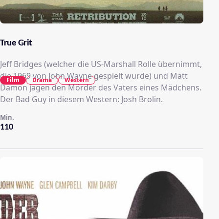
True Grit
Jeff Bridges (welcher die US-Marshall Rolle übernimmt,
die 1969 von John Wayne gespielt wurde) und Matt
Film
Drama
Western
Damon jagen den Mörder des Vaters eines Mädchens.
Der Bad Guy in diesem Western: Josh Brolin.
Min.
110