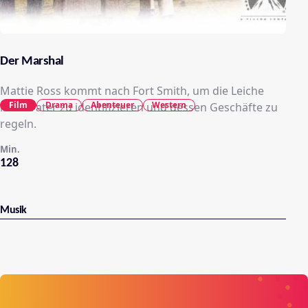
Der Marshal
Mattie Ross kommt nach Fort Smith, um die Leiche
Film
Drama
Abenteuer
Western
ihres Vater zu identifizieren und dessen Geschäfte zu
regeln.
Min.
128
Musik