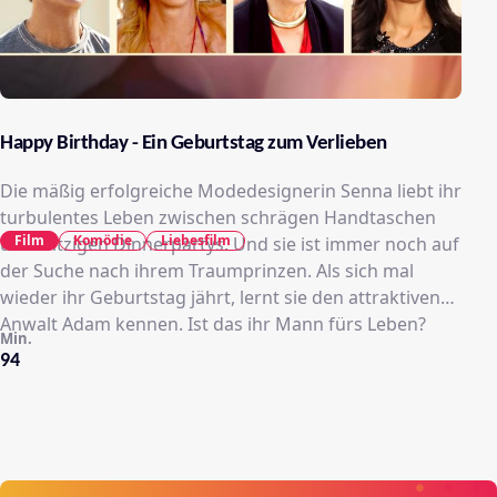
Happy Birthday - Ein Geburtstag zum Verlieben
Die mäßig erfolgreiche Modedesignerin Senna liebt ihr
turbulentes Leben zwischen schrägen Handtaschen
Film
Komödie
Liebesfilm
und witzigen Dinnerpartys. Und sie ist immer noch auf
der Suche nach ihrem Traumprinzen. Als sich mal
wieder ihr Geburtstag jährt, lernt sie den attraktiven
Anwalt Adam kennen. Ist das ihr Mann fürs Leben?
Min.
94