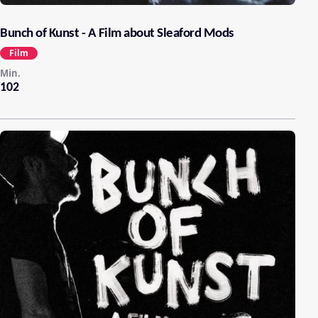
Bunch of Kunst - A Film about Sleaford Mods
Film
Min.
102