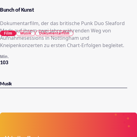
Bunch of Kunst
Dokumentarfilm, der das britische Punk Duo Sleaford
Mods auf ihrem zwei Jahre währenden Weg von
Film
Musik
Dokumentarfilm
Aufnahmesessions in Nottingham und
Kneipenkonzerten zu ersten Chart-Erfolgen begleitet.
Min.
103
Musik