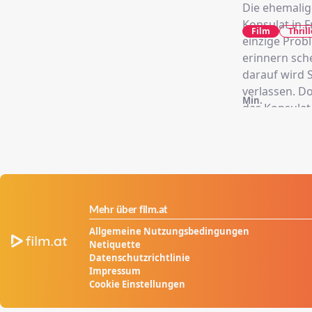
Die ehemalig
Konsulat in F
Film
Thrill
einzige Probl
erinnern sch
darauf wird 
verlassen. Do
Min.
das Konsulat
auf das Konsu
sich kopfübe
aus Lügen un
Mehr über film.at
Allgemeine Nutzungsbedingungen
Netiquette
Datenschutzrichtlinie
Impressum
Cookie Einstellungen