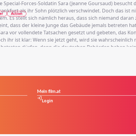
e Special-Forces-Soldatin Sara (Jeanne Goursaud) besucht 
rankfurt als ihr Sohn plötzlich verschwindet. Doch das ist n
er
Action
em. Es stellt sich nämlich heraus, dass sich niemand daran 
eint, dass der kleine Junge das Gebäude jemals betreten hat
Sara vor vollendete Tatsachen gesetzt und gebeten, das Kon
ch ihr ist klar: Wenn sie jetzt geht, wird sie wahrscheinlich 
 betreten dürfen, denn die deutschen Behörden haben kein
lat der Vereinigten Staaten. Um ihr Kind wiederzufinden, b
r in das undurchsichtige Labyrinth des Konsulats und deckt
d Intrigen auf, das ihr zusehends zum Verhängnis wird.
Mein film.at
Login