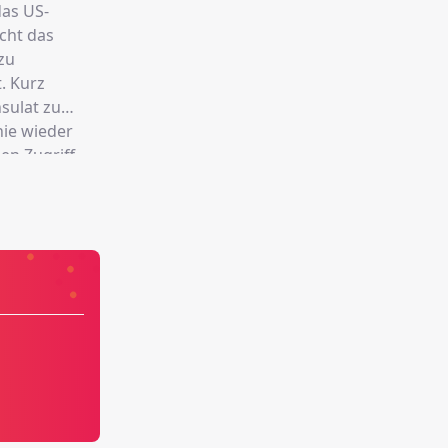
das US-
icht das
zu
. Kurz
sulat zu
nie wieder
en Zugriff
egibt sie
 ein Netz