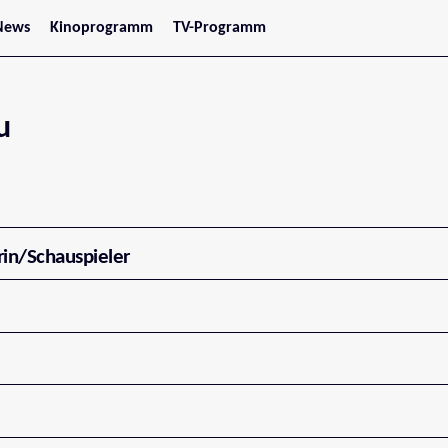
News
Kinoprogramm
TV-Programm
tars
Jetzt im Kino
treaming
Demnächst im Kino
Wien
Niederösterreich
u
Oberösterreich
Steiermark
Burgenland
Kärnten
Salzburg
Tirol
Vorarlberg
rin/Schauspieler