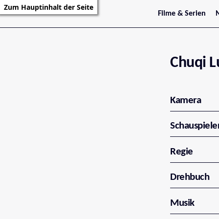
Zum Hauptinhalt der Seite
Filme & Serien
Trailer
S
Kritiken
S
Filmarchiv
Serienarchiv
Chuqi L
Kamera
Schauspiele
Regie
Drehbuch
Musik