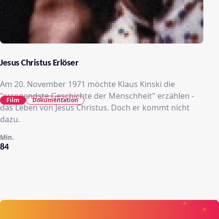
Jesus Christus Erlöser
Am 20. November 1971 möchte Klaus Kinski die
"erregendste Geschichte der Menschheit" erzählen -
Film
Dokumentation
das Leben von Jesus Christus. Doch er kommt nicht
dazu.
Min.
84