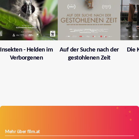
Insekten - Helden im
Auf der Suche nach der
Die 
Verborgenen
gestohlenen Zeit
Mehr über film.at