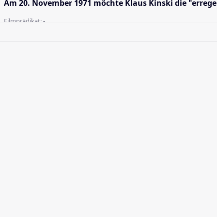
Am 20. November 1971 möchte Klaus Kinski die "errege
Filmprädikat:
-