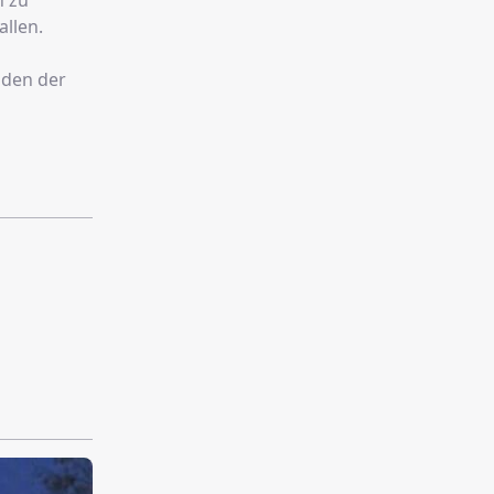
n zu
allen.
iden der