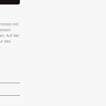
rmisten mit
 einem
ur des
.