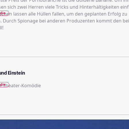
ste Preis der Pornobranche ist die Goldene Banane. Um ih
sen sich zwei Herren viele Tricks und Hinterhältigkeiten einf
die
hen lassen alle Hüllen fallen, um den geplanten Erfolg zu
n. Durch Spionage bei anderen Produzenten kommt den be
l!
nd Einstein
die
he Theater-Komödie