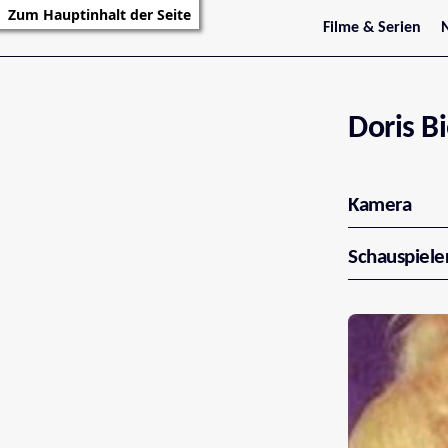
Zum Hauptinhalt der Seite
Filme & Serien
Trailer
S
Kritiken
S
Filmarchiv
Serienarchiv
Doris Bi
Kamera
Schauspiele