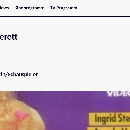
News
Kinoprogramm
TV-Programm
tars
Jetzt im Kino
treaming
Demnächst im Kino
Wien
Niederösterreich
erett
Oberösterreich
Steiermark
Burgenland
Kärnten
Salzburg
Tirol
Vorarlberg
rin/Schauspieler