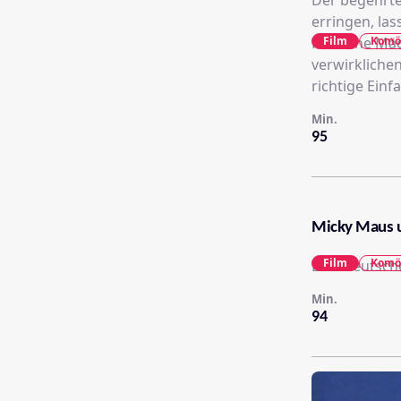
Der begehrte
erringen, las
Film
Komö
Hübsche Mädc
verwirkliche
richtige Einfal
Min.
95
Micky Maus u
Film
Komö
Eine deutsc
Min.
94