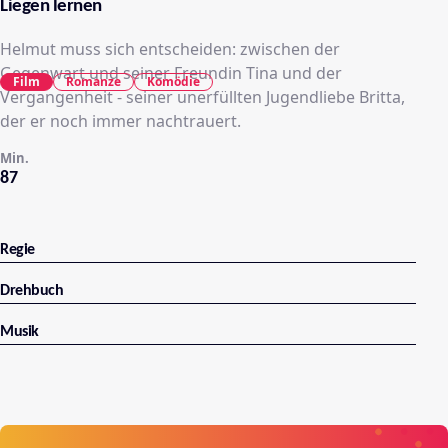
Liegen lernen
Helmut muss sich entscheiden: zwischen der
Gegenwart und seiner Freundin Tina und der
Film
Romanze
Komödie
Vergangenheit - seiner unerfüllten Jugendliebe Britta,
der er noch immer nachtrauert.
Min.
87
Regie
Drehbuch
Musik