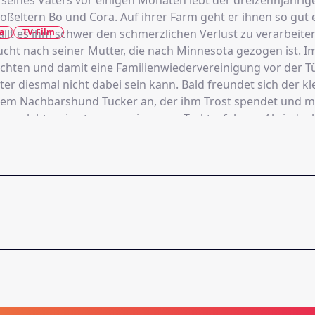
 seines Vaters vor einigen Monaten lebt der dreizehnjähri
oßeltern Bo und Cora. Auf ihrer Farm geht er ihnen so gut 
a
TV-Film
ällt es ihm schwer den schmerzlichen Verlust zu verarbeit
ucht nach seiner Mutter, die nach Minnesota gezogen ist. 
chten und damit eine Familienwiedervereinigung vor der Tü
er diesmal nicht dabei sein kann. Bald freundet sich der kl
em Nachbarshund Tucker an, der ihm Trost spendet und m
uer erlebt - wie etwa gemeinsames Traktorfahren. Als jedoc
turm losbricht, muss der Junge über sich selbst hinauswac
die wahre Bedeutung von Verantwortung, Freundschaft und