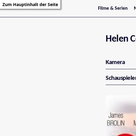
Zum Hauptinhalt der Seite
Filme & Serien
Trailer
S
Kritiken
S
Filmarchiv
Serienarchiv
Helen C
Kamera
Schauspiele