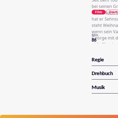
Seit dem Tod
bei seinen Gr
Film
Dram
Hand, doch f
hat er Sehns
steht Weihna
wenn sein Vat
Min.
George mit d
86
viele Abente
gewaltiger S
lernt dabei 
Regie
kennen.
Drehbuch
Musik