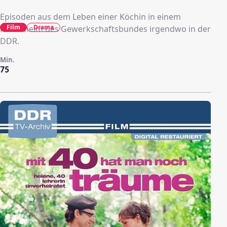
Episoden aus dem Leben einer Köchin in einem
Film
Drama
Ferienheim des Gewerkschaftsbundes irgendwo in der
DDR.
Min.
75