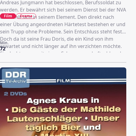
Andreas Jungmann hat beschlossen, Berufssoldat zu
werden. Er bewährt sich bei seinem Dienst bei der NVA
Film
Drama
und fühlt sich in seinem Element. Den direkt nach
einer Übung angeordneten Härtetest bestehen er und
sein Trupp ohne Probleme. Sein Entschluss steht fest.
Doch da ist seine Frau Doris, die ein Kind von ihm
Min.
erwartet und nicht länger auf ihn verzichten möchte.
72
Sie droht sogar mit einem Schwangerschaftsabbruch,
sollte Andreas seine Meldung nicht rückgängig
machen. Wie wird er sich entscheiden?.