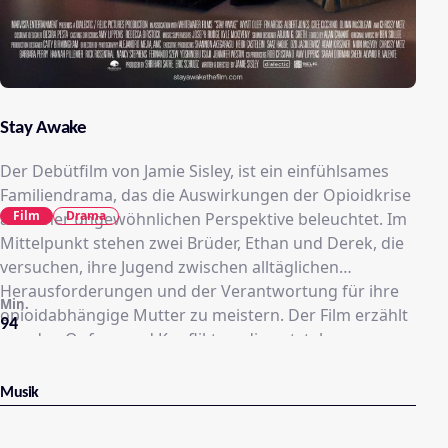
Stay Awake
Der Debütfilm von Jamie Sisley, ist ein einfühlsames
Familiendrama, das die Auswirkungen der Opioidkrise
Film
Drama
aus einer ungewöhnlichen Perspektive beleuchtet. Im
Mittelpunkt stehen zwei Brüder, Ethan und Derek, die
versuchen, ihre Jugend zwischen alltäglichen
Herausforderungen und der Verantwortung für ihre
Min.
opioidabhängige Mutter zu meistern. Der Film erzählt
94
von den Opfern und Konflikten, die entstehen, wenn
Angehörige versuchen, einem geliebten Menschen zu
helfen, ohne sich selbst zu verlieren. Mit leisen Tönen
Musik
und realistischen Charakteren fängt der Film die
Spannung und die Nähe innerhalb der Familie ein,