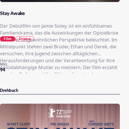
Stay Awake
Der Debütfilm von Jamie Sisley, ist ein einfühlsames
Familiendrama, das die Auswirkungen der Opioidkrise
Film
Drama
aus einer ungewöhnlichen Perspektive beleuchtet. Im
Mittelpunkt stehen zwei Brüder, Ethan und Derek, die
versuchen, ihre Jugend zwischen alltäglichen
Herausforderungen und der Verantwortung für ihre
Min.
opioidabhängige Mutter zu meistern. Der Film erzählt
94
von den Opfern und Konflikten, die entstehen, wenn
Angehörige versuchen, einem geliebten Menschen zu
helfen, ohne sich selbst zu verlieren. Mit leisen Tönen
Drehbuch
und realistischen Charakteren fängt der Film die
Spannung und die Nähe innerhalb der Familie ein,
ohne in Klischees zu verfallen​