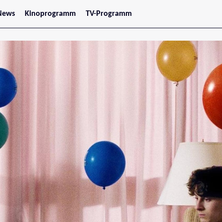
News
Kinoprogramm
TV-Programm
tars
Jetzt im Kino
treaming
Demnächst im Kino
Wien
Niederösterreich
Oberösterreich
Steiermark
Burgenland
Kärnten
Salzburg
Tirol
Vorarlberg