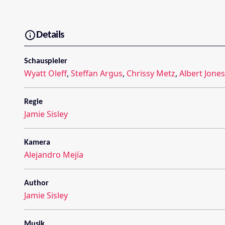
Details
Schauspieler
Wyatt Oleff
,
Steffan Argus
,
Chrissy Metz
,
Albert Jones
Regie
Jamie Sisley
Kamera
Alejandro Mejía
Author
Jamie Sisley
Musik