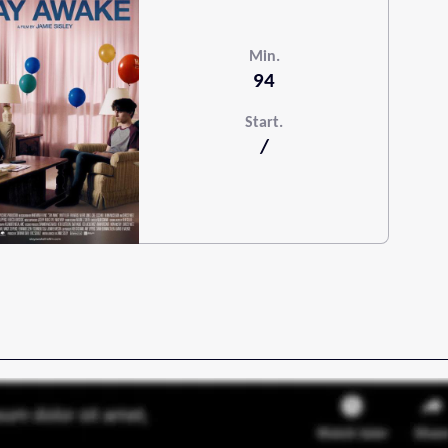
Min.
94
Start.
/