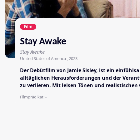
Film
Stay Awake
Stay Awake
United States of America , 2023
Der Debütfilm von Jamie Sisley, ist ein einfüh
alltäglichen Herausforderungen und der Verantw
zu verlieren. Mit leisen Tönen und realistischen
Filmprädikat:
-