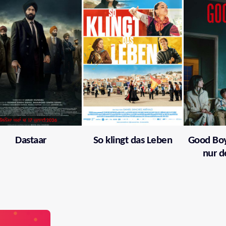
Dastaar
So klingt das Leben
Good Boy
nur d