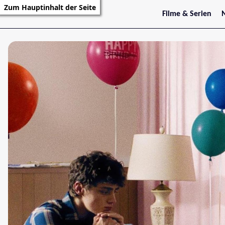
Zum Hauptinhalt der Seite
Filme & Serien
Trailer
S
Kritiken
S
Filmarchiv
Serienarchiv