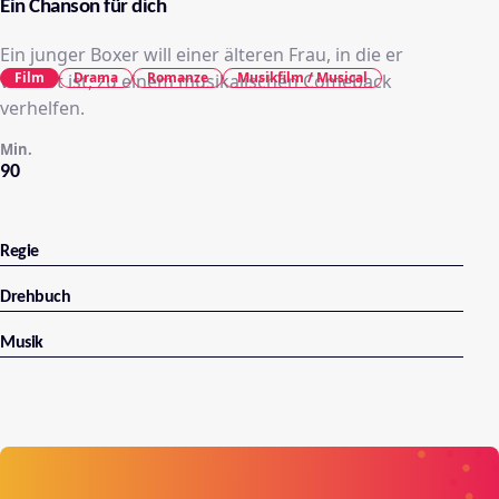
Ein Chanson für dich
Ein junger Boxer will einer älteren Frau, in die er
Film
Drama
Romanze
Musikfilm / Musical
verliebt ist, zu einem musikalischen Comeback
verhelfen.
Min.
90
Regie
Drehbuch
Musik