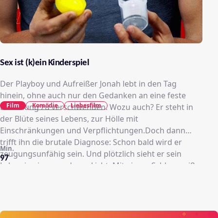
Sex ist (k)ein Kinderspiel
Der Playboy und Aufreißer Jonah lebt in den Tag
hinein, ohne auch nur den Gedanken an eine feste
Film
Komödie
Liebesfilm
Beziehung zu verschwenden. Wozu auch? Er steht in
der Blüte seines Lebens, zur Hölle mit
Einschränkungen und Verpflichtungen.Doch dann
trifft ihn die brutale Diagnose: Schon bald wird er
Min.
zeugungsunfähig sein. Und plötzlich sieht er sein
97
Leben in einem anderen Licht. Mit einem Schlag weiß
er, dass er nicht so weitermachen kann. Mit nur einem
Monat Zeit, um seine Gene weiterzugeben, ändert sich
seine Sichtweise auf Dinge wie Familie und Ehe. Er
macht sich auf die Suche nach der Mutter für sein Kind