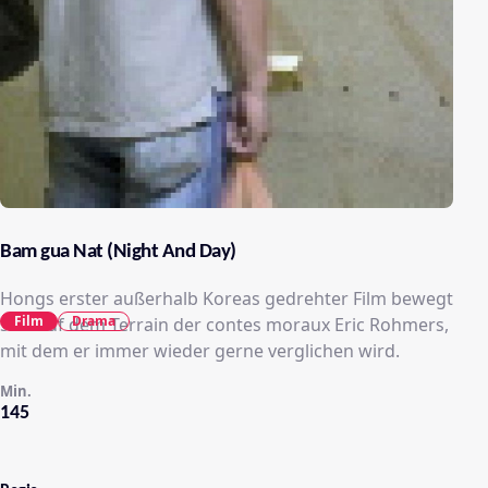
Bam gua Nat (Night And Day)
Hongs erster außerhalb Koreas gedrehter Film bewegt
Film
Drama
sich auf dem Terrain der contes moraux Eric Rohmers,
mit dem er immer wieder gerne verglichen wird.
Min.
145