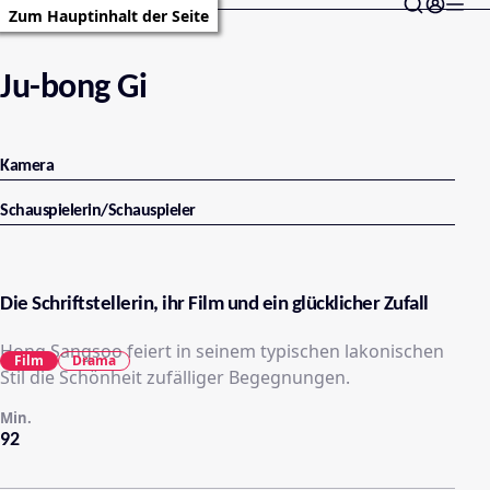
Zum Hauptinhalt der Seite
Ju-bong Gi
Kamera
Schauspielerin/Schauspieler
Die Schriftstellerin, ihr Film und ein glücklicher Zufall
Hong Sangsoo feiert in seinem typischen lakonischen
Film
Drama
Stil die Schönheit zufälliger Begegnungen.
Min.
92