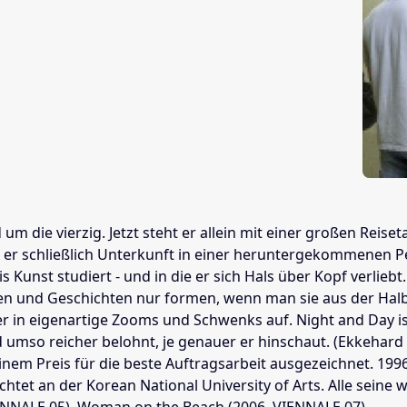
d um die vierzig. Jetzt steht er allein mit einer großen Re
 er schließlich Unterkunft in einer heruntergekom­menen Pe
ris Kunst studiert - und in die er sich Hals über Kopf verl
ren und Geschichten nur formen, wenn man sie aus der Halb
er in eigenartige Zooms und Schwenks auf. Night and Day ist a
umso reicher belohnt, je genauer er hinschaut. (Ekkehard Kn
einem Preis für die beste Auftragsarbeit ausgezeichnet. 1996 
htet an der Korean National University of Arts. Alle seine
VIENNALE 05), Woman on the Beach (2006, VIENNALE 07).