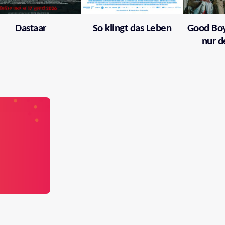
Dastaar
So klingt das Leben
Good Boy
nur d