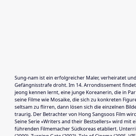
Sung-nam ist ein erfolgreicher Maler, verheiratet un
Gefängnisstrafe droht. Im 14. Arrondissement findet
jeong kennen lernt, eine junge Koreanerin, die in Pa
seine Filme wie Mosaike, die sich zu konkreten Figu
seltsam zu flirren, dann lösen sich die einzelnen Bild
traurig. Der Betrachter von Hong Sangsoos Film wird 
Seine Serie «Writers and their Bestsellers» wird mit 
führenden Filmemacher Südkoreas etabliert. Unterric
(2000), Turning Gate (2002), Tale of Cinema (2005, 