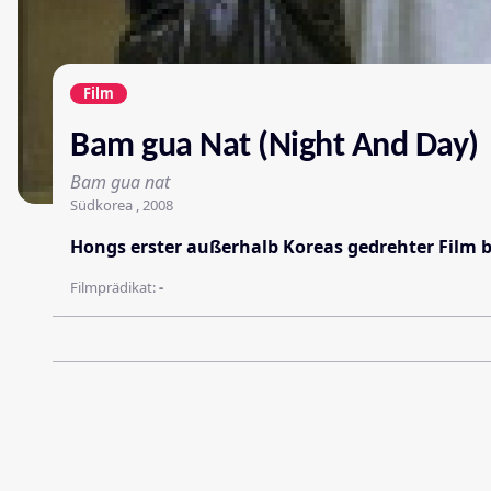
Film
Bam gua Nat (Night And Day)
Bam gua nat
Südkorea , 2008
Hongs erster außerhalb Koreas gedrehter Film b
Filmprädikat:
-