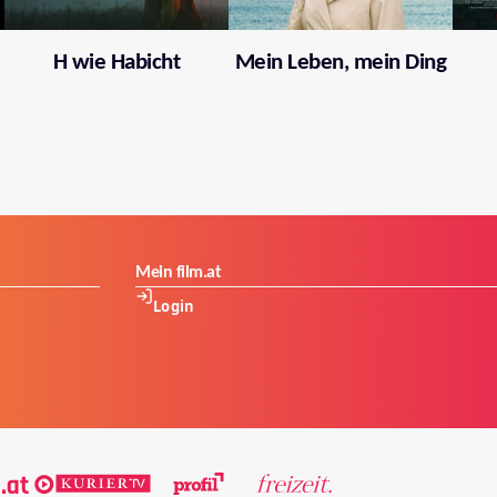
H wie Habicht
Mein Leben, mein Ding
Mein film.at
Login