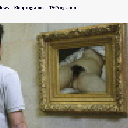
News
Kinoprogramm
TV-Programm
tars
Jetzt im Kino
treaming
Demnächst im Kino
Wien
Niederösterreich
Oberösterreich
Steiermark
Burgenland
Kärnten
Salzburg
Tirol
Vorarlberg