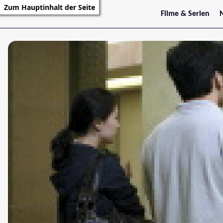
Zum Hauptinhalt der Seite
Filme & Serien
Trailer
S
Kritiken
S
Filmarchiv
Serienarchiv