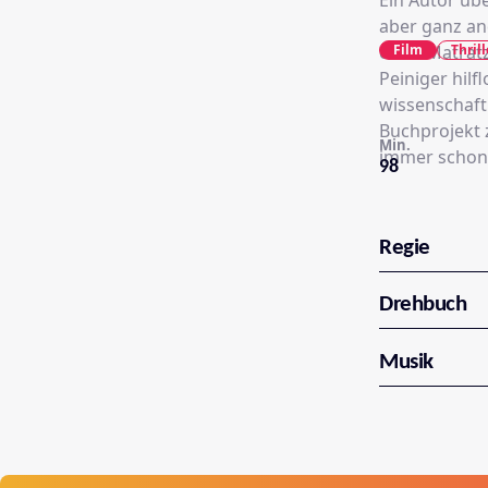
Ein Autor üb
aber ganz an
Film
Thrill
einer Matrat
Peiniger hilf
wissenschaft
Buchprojekt z
Min.
immer schon 
98
Regie
Drehbuch
Musik