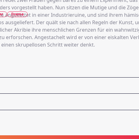
erredet zwei Frauen gegen Bares zu einem Experiment, das 
ders vorgestellt haben. Nun sitzen die Mutige und die Zöge
er
Drama
ze angekettet in einer Industrieruine, und sind ihrem hämi
los ausgeliefert. Der quält sie nach allen Regeln der Kunst, 
licher Akribie ihre menschlichen Grenzen für ein wahnwitz
u erforschen. Angestachelt wird er von einer eiskalten Verl
einen skrupellosen Schritt weiter denkt.