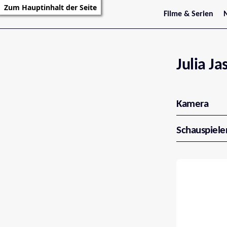
Zum Hauptinhalt der Seite
Filme & Serien
Trailer
S
Kritiken
S
Filmarchiv
Serienarchiv
Julia Ja
Kamera
Schauspiele