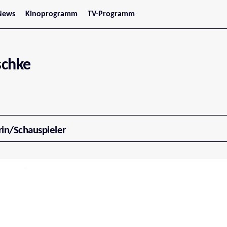
News
Kinoprogramm
TV-Programm
tars
Jetzt im Kino
treaming
Demnächst im Kino
Wien
Niederösterreich
schke
Oberösterreich
Steiermark
Burgenland
Kärnten
Salzburg
Tirol
Vorarlberg
rin/Schauspieler