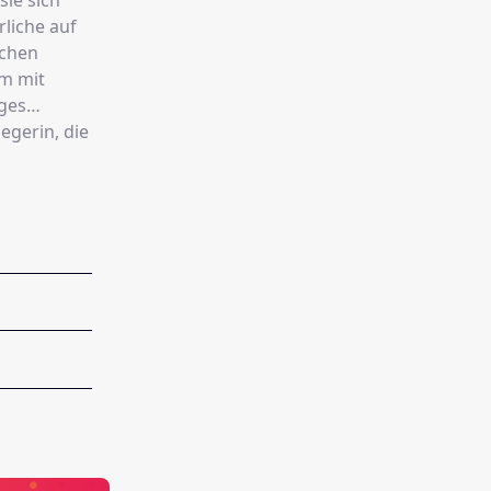
sie sich
rliche auf
schen
um mit
iges
egerin, die