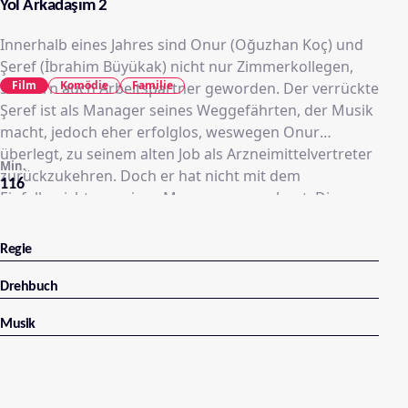
Yol Arkadaşım 2
Innerhalb eines Jahres sind Onur (Oğuzhan Koç) und
Şeref (İbrahim Büyükak) nicht nur Zimmerkollegen,
Film
Komödie
Familie
sondern auch Arbeitspartner geworden. Der verrückte
Şeref ist als Manager seines Weggefährten, der Musik
macht, jedoch eher erfolglos, weswegen Onur
überlegt, zu seinem alten Job als Arzneimittelvertreter
Min.
zurückzukehren. Doch er hat nicht mit dem
116
Einfallsreichtum seines Managers gerechnet. Dieser
organisiert eine Tournee voller Überraschungen –
Onur soll an einem Musikwettbewerb teilnehmen…
Regie
Schaffen es Şeref und Onur diesmal, ihre Träume zu
verwirklichen und ihre Ziele zu erreichen, ohne die
Drehbuch
Realität aus den Augen zu verlieren? Fest steht, dass
Musik
die beiden ungleichen Freunde auf ihrer Reise wieder
viele Abenteuer mit turbulenten Autofahrten
erwarten. Und natürlich kreuzt auch die Liebe erneut
ihren Weg...