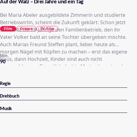
Auf der Walz – Drei Jahre und ein Tag
Bei Maria Abeler ausgebildete Zimmerin und studierte
Betriebswirtin, scheint die Zukunft geklärt: Schon jetzt
Film
Drama
TV-Film
schmeißt die 28-Jährige den Familienbetrieb, den ihr
Vater Volker bald an seine Tochter übergeben möchte.
Auch Marias Freund Steffen plant, lieber heute als
morgen Nägel mit Köpfen zu machen – erst das eigene
Min.
Haus, dann Hochzeit, Kinder sind auch nicht
90
ausgeschlossen. Eigentlich dachte Maria, das sei auch
ihr Weg.
Regie
Drehbuch
Musik