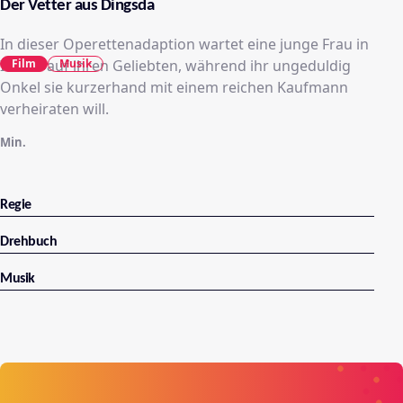
Der Vetter aus Dingsda
In dieser Operettenadaption wartet eine junge Frau in
Indien auf ihren Geliebten, während ihr ungeduldig
Film
Musik
Onkel sie kurzerhand mit einem reichen Kaufmann
verheiraten will.
Min.
Regie
Drehbuch
Musik