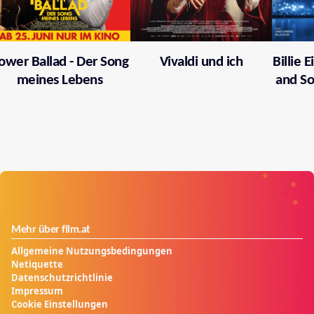
ower Ballad - Der Song
Vivaldi und ich
Billie 
meines Lebens
and So
Mehr über film.at
Allgemeine Nutzungsbedingungen
Netiquette
Datenschutzrichtlinie
Impressum
Cookie Einstellungen