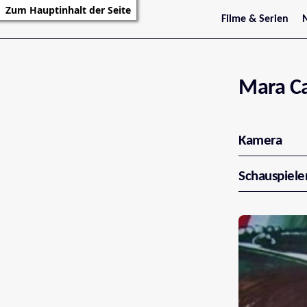
Zum Hauptinhalt der Seite
Filme & Serien
Trailer
S
Kritiken
S
Filmarchiv
Serienarchiv
Mara Ca
Kamera
Schauspiele