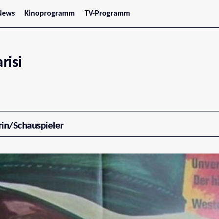
News
Kinoprogramm
TV-Programm
tars
Jetzt im Kino
treaming
Demnächst im Kino
Wien
Niederösterreich
risi
Oberösterreich
Steiermark
Burgenland
Kärnten
Salzburg
Tirol
Vorarlberg
rin/Schauspieler