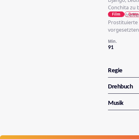
Django, Leut
Conchita zu b
Film
Dram
beiden treffe
Prostituierte
vorgesetzten 
Min.
91
Regie
Drehbuch
Musik