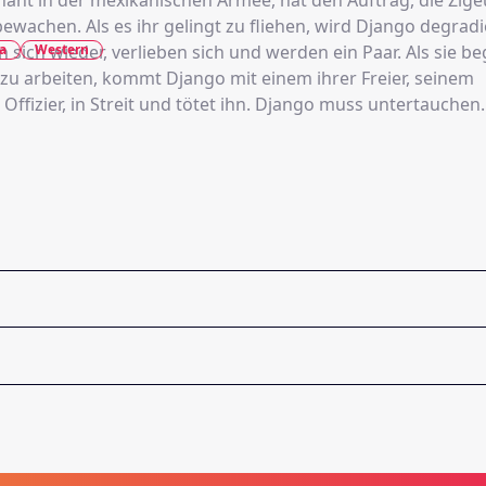
nant in der mexikanischen Armee, hat den Auftrag, die Zig
ewachen. Als es ihr gelingt zu fliehen, wird Django degradi
a
Western
n sich wieder, verlieben sich und werden ein Paar. Als sie beg
 zu arbeiten, kommt Django mit einem ihrer Freier, seinem
Offizier, in Streit und tötet ihn. Django muss untertauchen.