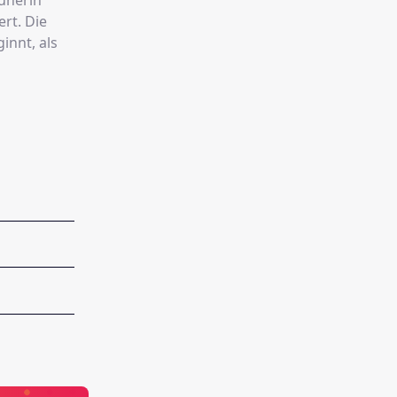
eunerin
ert. Die
innt, als