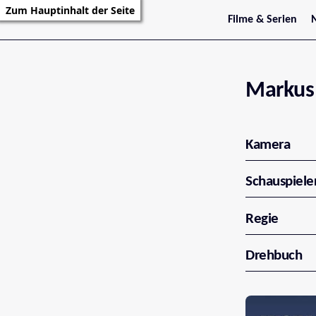
Zum Hauptinhalt der Seite
Filme & Serien
Trailer
S
Kritiken
S
Filmarchiv
Serienarchiv
Markus
Kamera
Schauspiele
Regie
Drehbuch