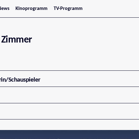
News
Kinoprogramm
TV-Programm
tars
Jetzt im Kino
treaming
Demnächst im Kino
Wien
Niederösterreich
 Zimmer
Oberösterreich
Steiermark
Burgenland
Kärnten
Salzburg
Tirol
Vorarlberg
rin/Schauspieler