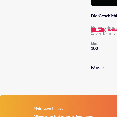
Die Geschich
Neuverfilmun
Film
Komö
Xaver Kroetz 
Min.
100
Musik
Mehr über film.at
Allgemeine Nutzungsbedingungen