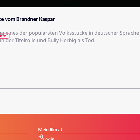
te vom Brandner Kaspar
g eines der populärsten Volksstücke in deutscher Sprache 
die
in der Titelrolle und Bully Herbig als Tod.
Mein film.at
Login