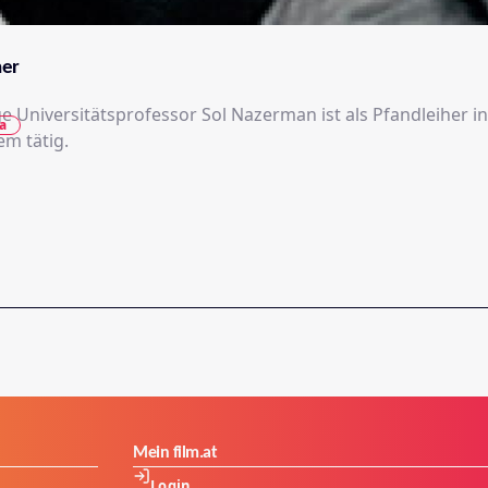
her
e Universitätsprofessor Sol Nazerman ist als Pfandleiher i
a
em tätig.
Mein film.at
Login