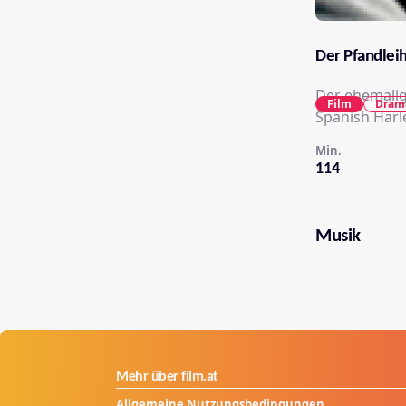
Der Pfandlei
Der ehemalig
Film
Dram
Spanish Harl
Min.
114
Musik
Mehr über film.at
Allgemeine Nutzungsbedingungen