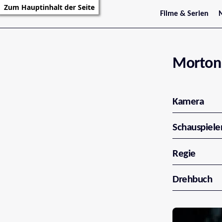
Zum Hauptinhalt der Seite
Filme & Serien
Trailer
S
Kritiken
S
Filmarchiv
Serienarchiv
Morton 
Kamera
Schauspiele
Regie
Drehbuch