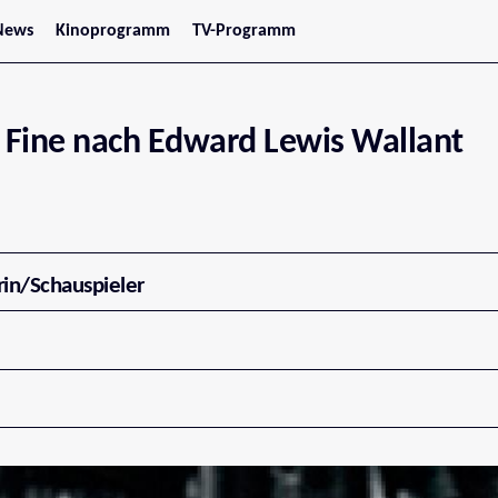
News
Kinoprogramm
TV-Programm
tars
Jetzt im Kino
treaming
Demnächst im Kino
Wien
Niederösterreich
Fine nach Edward Lewis Wallant
Oberösterreich
Steiermark
Burgenland
Kärnten
Salzburg
Tirol
Vorarlberg
rin/Schauspieler