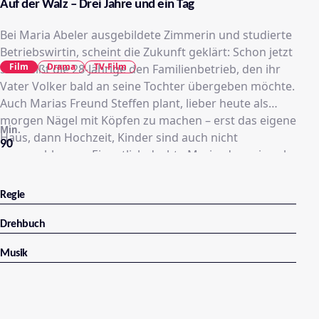
Auf der Walz – Drei Jahre und ein Tag
Bei Maria Abeler ausgebildete Zimmerin und studierte
Betriebswirtin, scheint die Zukunft geklärt: Schon jetzt
Film
Drama
TV-Film
schmeißt die 28-Jährige den Familienbetrieb, den ihr
Vater Volker bald an seine Tochter übergeben möchte.
Auch Marias Freund Steffen plant, lieber heute als
morgen Nägel mit Köpfen zu machen – erst das eigene
Min.
Haus, dann Hochzeit, Kinder sind auch nicht
90
ausgeschlossen. Eigentlich dachte Maria, das sei auch
ihr Weg.
Regie
Drehbuch
Musik