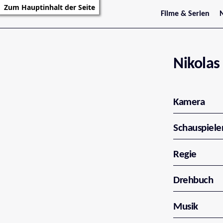
Zum Hauptinhalt der Seite
Filme & Serien
Trailer
S
Kritiken
S
Filmarchiv
Serienarchiv
Nikola
Kamera
Schauspiele
Regie
Drehbuch
Musik