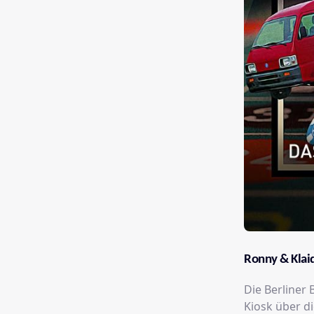
Ronny & Klai
Die Berliner
Kiosk über d