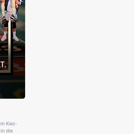
em Kiez-
in die