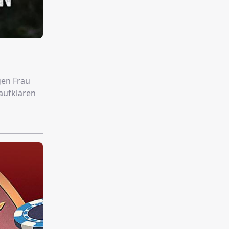
gen Frau
 aufklären