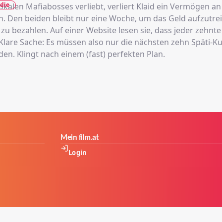
die
okalen Mafiabosses verliebt, verliert Klaid ein Vermögen a
ch. Den beiden bleibt nur eine Woche, um das Geld aufzutr
zu bezahlen. Auf einer Website lesen sie, dass jeder zehnt
. Klare Sache: Es müssen also nur die nächsten zehn Späti-
en. Klingt nach einem (fast) perfekten Plan.
Mein film.at
Login