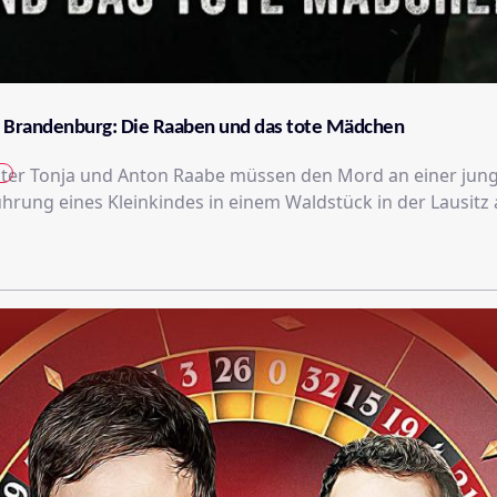
s Brandenburg: Die Raaben und das tote Mädchen
ter Tonja und Anton Raabe müssen den Mord an einer jun
ührung eines Kleinkindes in einem Waldstück in der Lausitz