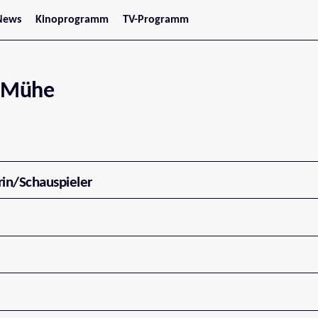
News
Kinoprogramm
TV-Programm
tars
Jetzt im Kino
treaming
Demnächst im Kino
Wien
Niederösterreich
s Mühe
Oberösterreich
Steiermark
Burgenland
Kärnten
Salzburg
Tirol
Vorarlberg
rin/Schauspieler