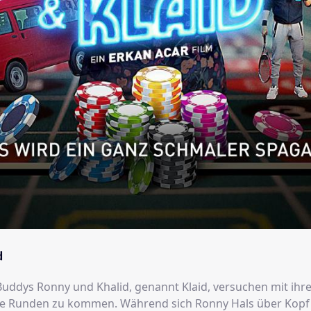
d
 Buddys Ronny und Khalid, genannt Klaid, versuchen mit ihr
ie Runden zu kommen. Während sich Ronny Hals über Kopf 