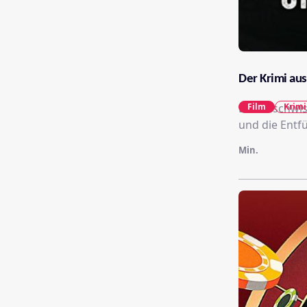
Der Krimi au
Die Geschwis
Film
Krimi
und die Entf
Min.