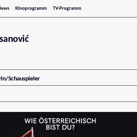
News
Kinoprogramm
TV-Programm
tars
Jetzt im Kino
treaming
Demnächst im Kino
Wien
Niederösterreich
sanović
Oberösterreich
Steiermark
Burgenland
Kärnten
Salzburg
Tirol
Vorarlberg
rin/Schauspieler