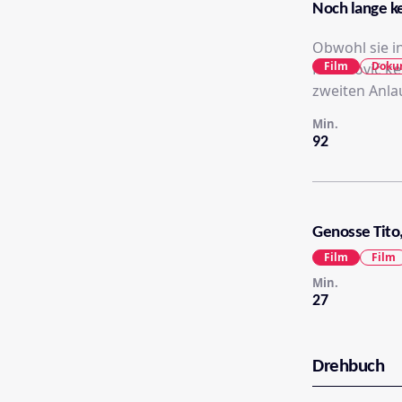
Noch lange ke
Obwohl sie i
Film
Doku
Kosanović kei
zweiten Anla
Min.
92
Genosse Tito,
Film
Film
Min.
27
Drehbuch