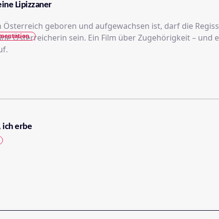
ine Lipizzaner
n Österreich geboren und aufgewachsen ist, darf die Regis
mentation
ne Österreicherin sein. Ein Film über Zugehörigkeit – und 
uf.
 ich erbe