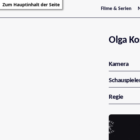
Zum Hauptinhalt der Seite
Filme & Serien
Trailer
S
Kritiken
S
Filmarchiv
Serienarchiv
Olga Ko
Kamera
Schauspiele
Regie