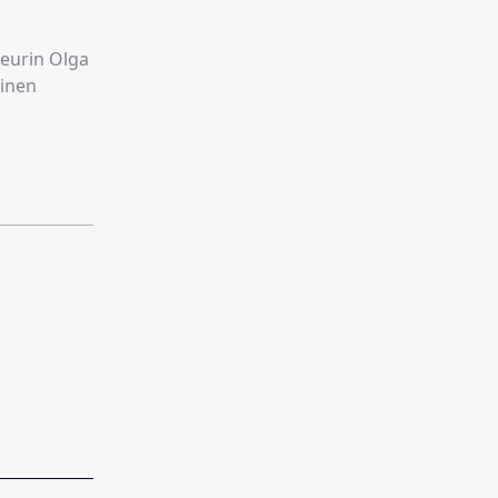
seurin Olga
einen