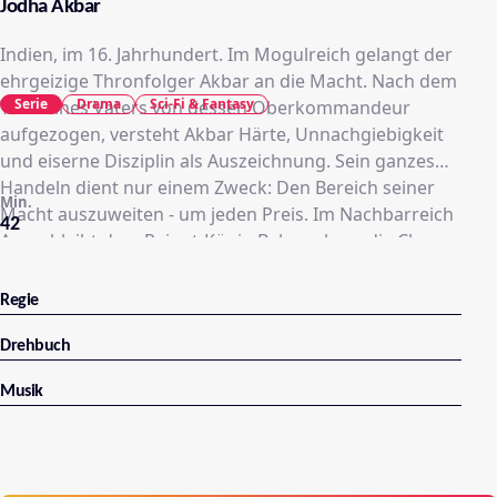
Jodha Akbar
Indien, im 16. Jahrhundert. Im Mogulreich gelangt der
ehrgeizige Thronfolger Akbar an die Macht. Nach dem
Serie
Drama
Sci-Fi & Fantasy
Tod seines Vaters von dessen Oberkommandeur
aufgezogen, versteht Akbar Härte, Unnachgiebigkeit
und eiserne Disziplin als Auszeichnung. Sein ganzes
Handeln dient nur einem Zweck: Den Bereich seiner
Min.
Macht auszuweiten - um jeden Preis. Im Nachbarreich
42
Amer bleibt dem Rajput-König Bahrmal nur die Chance
einer politischen Allianz: Seine älteste Tochter Jodha
muss den angriffslustigen Jung-Mogul heiraten, um
Regie
Krieg und Zerstörung fernzuhalten. Doch Jodha hat
ihren eigenen Kopf. Nichts hasst sie so sehr wie die
Drehbuch
kaltblütigen Eroberer aus dem Reich der Mogulen. Um
Musik
der Eheschließung zu entgehen, schlägt sich Jodha auf
die Seite ihres Vetters Sujamal, mit dem sie zu einer
Rebellengruppierung flieht. Doch Jodha ahnt nicht,
dass Sujamal einen eigenen, ehrgeizigen Plan verfolgt: