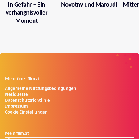
In Gefahr – Ein
Novotny und Maroudi
Mitten
verhängnisvoller
Moment
Mehr über film.at
Allgemeine Nutzungsbedingungen
Netiquette
Datenschutzrichtlinie
Impressum
Cookie Einstellungen
Mein film.at