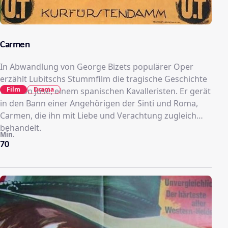
Carmen
In Abwandlung von George Bizets populärer Oper
erzählt Lubitschs Stummfilm die tragische Geschichte
Film
Drama
von Don José, einem spanischen Kavalleristen. Er gerät
in den Bann einer Angehörigen der Sinti und Roma,
Carmen, die ihn mit Liebe und Verachtung zugleich
behandelt.
Min.
70