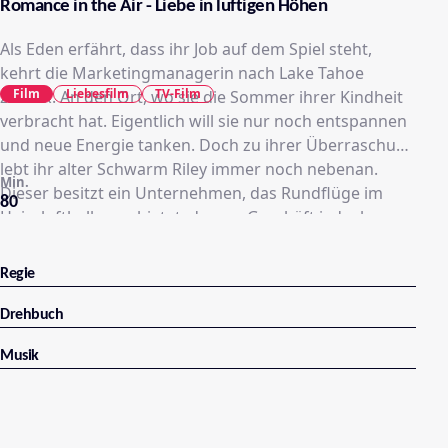
Romance in the Air - Liebe in luftigen Höhen
Als Eden erfährt, dass ihr Job auf dem Spiel steht,
kehrt die Marketingmanagerin nach Lake Tahoe
Film
Liebesfilm
TV-Film
zurück. An den Ort, wo sie die Sommer ihrer Kindheit
verbracht hat. Eigentlich will sie nur noch entspannen
und neue Energie tanken. Doch zu ihrer Überraschung
lebt ihr alter Schwarm Riley immer noch nebenan.
Min.
Dieser besitzt ein Unternehmen, das Rundflüge im
80
Heissluftballon anbietet, dessen Geschäft jedoch
dringend angekurbelt werden müsste. Eden
beschliesst Riley zu helfen, merkt jedoch schnell, dass
Regie
die alten Gefühle wieder aufflammen. Soll sie in ihr
altes Leben – und ihrem Freund – zurückkehren oder
Drehbuch
neues Glück in luftigen Höhen finden?
Musik