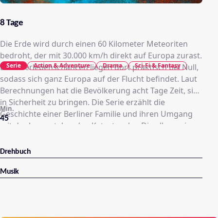
8 Tage
Die Erde wird durch einen 60 Kilometer Meteoriten
bedroht, der mit 30.000 km/h direkt auf Europa zurast.
Serie
Action & Adventure
Drama
Sci-Fi & Fantasy
Die Überlebenschancen liegen dort praktisch bei Null,
sodass sich ganz Europa auf der Flucht befindet. Laut
Berechnungen hat die Bevölkerung acht Tage Zeit, sich
in Sicherheit zu bringen. Die Serie erzählt die
Min.
Geschichte einer Berliner Familie und ihren Umgang
45
mit der bevorstehenden Katastrophe. Die allgemeine
Ordnung ist weitgehend zusammengebrochen.
Daneben gibt es keine behördlichen Rettungspläne,
Drehbuch
die einzige Informationsquelle ist das Fernsehen,
wobei die dortige Informationsflut zwischen Hoffnung
Musik
und Hysterie schwankt.