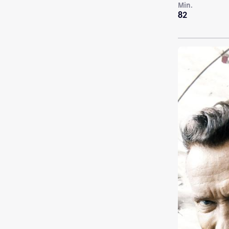
Min.
82