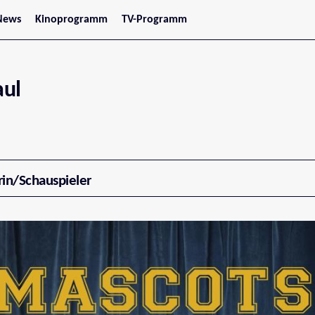
News
Kinoprogramm
TV-Programm
tars
Jetzt im Kino
treaming
Demnächst im Kino
Wien
Niederösterreich
aul
Oberösterreich
Steiermark
Burgenland
Kärnten
Salzburg
Tirol
Vorarlberg
rin/Schauspieler