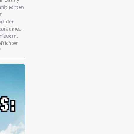
der Danny
 mit echten
t
ort den
bzuräumen.
nfeuern,
frichter
te
mäßig
t noch
 der Name,