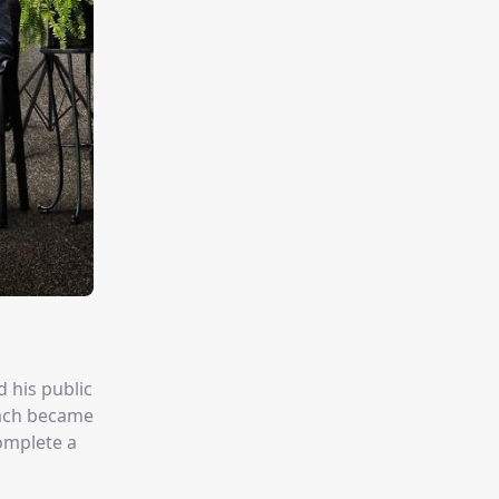
d his public
Zach became
complete a