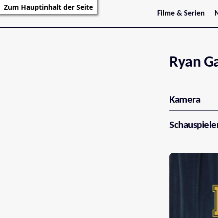
Zum Hauptinhalt der Seite
Filme & Serien
Trailer
S
Kritiken
S
Filmarchiv
Serienarchiv
Ryan G
Kamera
Schauspiele