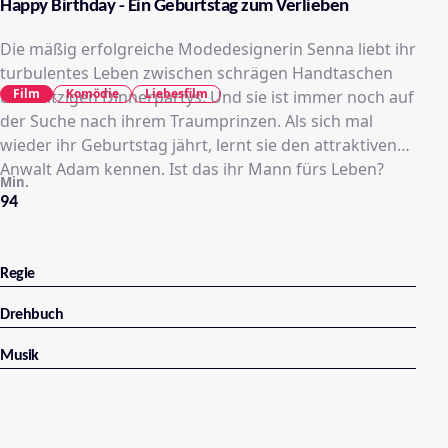
Happy Birthday - Ein Geburtstag zum Verlieben
Die mäßig erfolgreiche Modedesignerin Senna liebt ihr
turbulentes Leben zwischen schrägen Handtaschen
Film
Komödie
Liebesfilm
und witzigen Dinnerpartys. Und sie ist immer noch auf
der Suche nach ihrem Traumprinzen. Als sich mal
wieder ihr Geburtstag jährt, lernt sie den attraktiven
Anwalt Adam kennen. Ist das ihr Mann fürs Leben?
Min.
94
Regie
Drehbuch
Musik