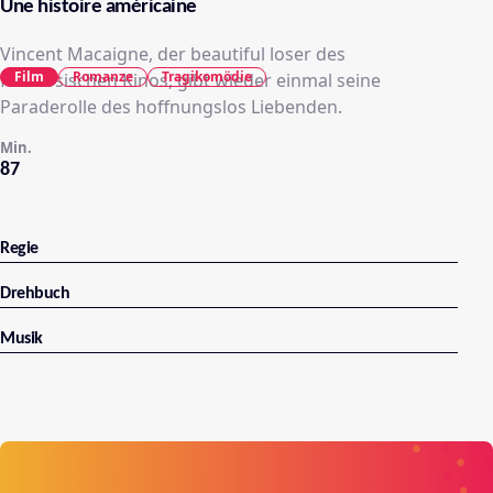
Une histoire américaine
Vincent Macaigne, der beautiful loser des
Film
Romanze
Tragikomödie
französischen Kinos, gibt wieder einmal seine
Paraderolle des hoffnungslos Liebenden.
Min.
87
Regie
Drehbuch
Musik