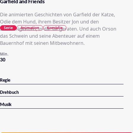
Garfield and Friends
Die animierten Geschichten von Garfield der Katze,
Odie dem Hund, ihrem Besitzer Jon und den
Serie
Animation
Komödie
Schwierigkeiten, in die sie geraten. Und auch Orson
das Schwein und seine Abenteuer auf einem
Bauernhof mit seinen Mitbewohnern.
Min.
30
Regie
Drehbuch
Musik