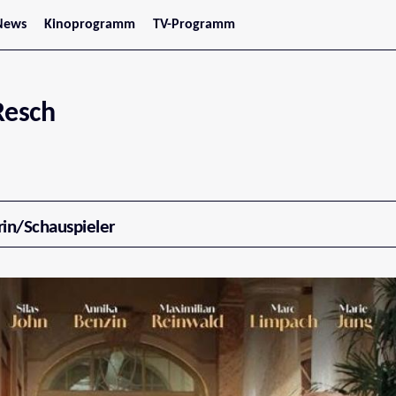
News
Kinoprogramm
TV-Programm
tars
Jetzt im Kino
treaming
Demnächst im Kino
Wien
Niederösterreich
Resch
Oberösterreich
Steiermark
Burgenland
Kärnten
Salzburg
Tirol
Vorarlberg
rin/Schauspieler