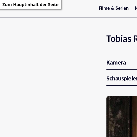
Zum Hauptinhalt der Seite
Filme & Serien
Trailer
S
Kritiken
S
Filmarchiv
Serienarchiv
Tobias 
Kamera
Schauspiele