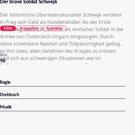
Der brave Soldat Schwejk
Der böhmische Überlebenskünstler Schwejk verdient
in Prag sein Geld als Hundehändler. Als der Erste
Film
Kriegsfilm
Komödie
Weltkrieg ausbricht, wird er als einfacher Soldat in die
Armee von Österreich-Ungarn eingezogen. Durch
seine scheinbare Naivität und Tollpatschigkeit gelingt
es ihm stets, allen Gefahren des Krieges zu trotzen
Min.
und sich aus schwierigen Situationen wie im
96
Gefängnis, im Lazarett oder vor dem Standgericht
herauszuwinden. Nach Kriegsende sitzt er wieder in
seinem Stammlokal zusammen mit alten Freunden,
Regie
wie dem Wirt Woditschka, der im Krieg ein Bein
verloren hat. Trotz der großen weltpolitischen
Drehbuch
Ereignisse ist für Schwejk letztlich alles beim Alten
Musik
geblieben.