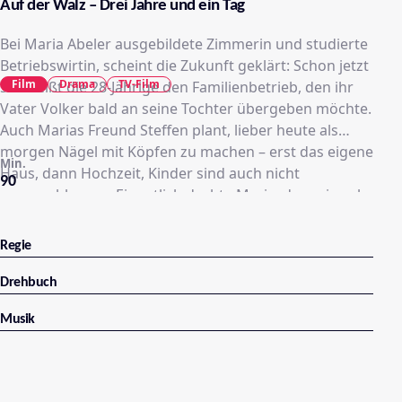
Auf der Walz – Drei Jahre und ein Tag
Bei Maria Abeler ausgebildete Zimmerin und studierte
Betriebswirtin, scheint die Zukunft geklärt: Schon jetzt
Film
Drama
TV-Film
schmeißt die 28-Jährige den Familienbetrieb, den ihr
Vater Volker bald an seine Tochter übergeben möchte.
Auch Marias Freund Steffen plant, lieber heute als
morgen Nägel mit Köpfen zu machen – erst das eigene
Min.
Haus, dann Hochzeit, Kinder sind auch nicht
90
ausgeschlossen. Eigentlich dachte Maria, das sei auch
ihr Weg.
Regie
Drehbuch
Musik