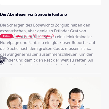
Die Abenteuer von Spirou & Fantasio
Die Schergen des Bösewichts Zorglub haben den
exzentrischen, aber genialen Erfinder Graf von
Film
Abenteuer
Komödie
Rummelsdorf entführt. Spirou ein kleinkrimineller
Hotelpage und Fantasio ein glückloser Reporter auf
der Suche nach dem großen Coup, müssen sich
gezwungenermaßen zusammenschließen, um den
Min.
Erfinder und damit den Rest der Welt zu retten. An
88
ihrer Seite ist stets das schelmische Eichhörnchen
Pips. In einer abenteuerlichen Verfolgungsjagd
zwischen Europa und Afrika geht es für die beiden
Helden um alles.