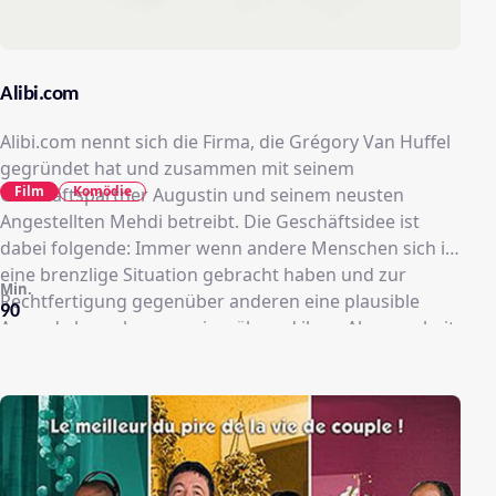
Alibi.com
Alibi.com nennt sich die Firma, die Grégory Van Huffel
gegründet hat und zusammen mit seinem
Film
Komödie
Geschäftspartner Augustin und seinem neusten
Angestellten Mehdi betreibt. Die Geschäftsidee ist
dabei folgende: Immer wenn andere Menschen sich in
eine brenzlige Situation gebracht haben und zur
Min.
Rechtfertigung gegenüber anderen eine plausible
90
Ausrede brauchen, wo sie während ihrer Abwesenheit
waren und was sie getan haben, denken Greg und Co.
sich ein Alibi für ihre Kunden aus. Bisher war seine
Firma für Greg ein äußerst einträgliches
Geschäftsmodell. Kompliziert wird sein Job für ihn
erst, als er sich in Flo Martin verliebt. Sie kann Lügner
und Betrüger nicht ausstehen - was Greg dazu bringt,