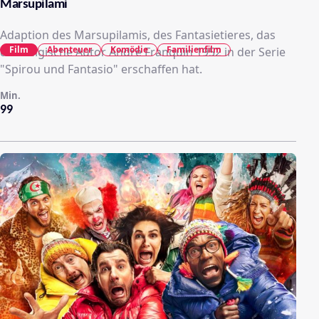
Marsupilami
Adaption des Marsupilamis, des Fantasietieres, das
Film
Abenteuer
Komödie
Familienfilm
der belgische Autor André Franquin 1952 in der Serie
"Spirou und Fantasio" erschaffen hat.
Min.
99