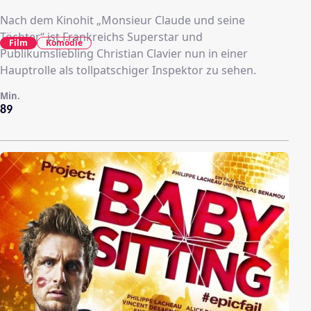
Nach dem Kinohit „Monsieur Claude und seine
Töchter“ ist Frankreichs Superstar und
Film
Komödie
Publikumsliebling Christian Clavier nun in einer
Hauptrolle als tollpatschiger Inspektor zu sehen.
Min.
89