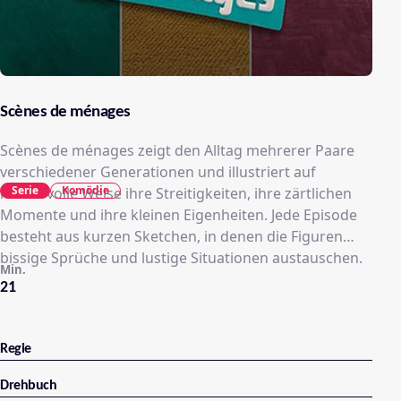
Scènes de ménages
Scènes de ménages zeigt den Alltag mehrerer Paare
verschiedener Generationen und illustriert auf
Serie
Komödie
humorvolle Weise ihre Streitigkeiten, ihre zärtlichen
Momente und ihre kleinen Eigenheiten. Jede Episode
besteht aus kurzen Sketchen, in denen die Figuren
bissige Sprüche und lustige Situationen austauschen.
Min.
21
Regie
Drehbuch