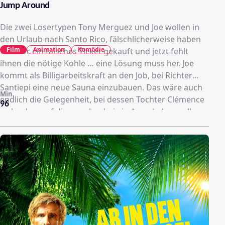
Jump Around
Die zwei Losertypen Tony Merguez und Joe wollen in
den Urlaub nach Santo Rico, fälschlicherweise haben
Film
Animation
Komödie
sie aber ein falsches Ticket gekauft und jetzt fehlt
ihnen die nötige Kohle … eine Lösung muss her. Joe
kommt als Billigarbeitskraft an den Job, bei Richter
Santiepi eine neue Sauna einzubauen. Das wäre auch
Min.
endlich die Gelegenheit, bei dessen Tochter Clémence
96
zu landen, auf die er nebenbei ein Auge haben soll.
Tony wird für den knallharten Dealer Zoran fünf Kilo
Haschisch verkaufen. Das riecht förmlich nach
Problemen. Während Joe blöderweise das Haus des
Richters zerlegt, kommt Tony der Stoff abhanden, was
Zoran überhaupt nicht gut findet. Dann entpuppt sich
auch noch seine Freundin als Undercover-Polizistin …