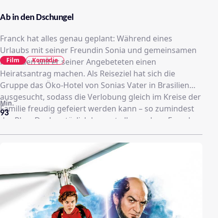
Ab in den Dschungel
Franck hat alles genau geplant: Während eines
Urlaubs mit seiner Freundin Sonia und gemeinsamen
Film
Komödie
Freunden will er seiner Angebeteten einen
Heiratsantrag machen. Als Reiseziel hat sich die
Gruppe das Öko-Hotel von Sonias Vater in Brasilien
ausgesucht, sodass die Verlobung gleich im Kreise der
Min.
Familie freudig gefeiert werden kann – so zumindest
93
der Plan. Doch natürlich kommt alles anders: Francks
Schwiegervater in spe kann ihn nicht ausstehen,
ebenso wenig wie Sonias Großmutter, Trauzeuge Alain
verschluckt aus Versehen den Verlobungsring und am
Ende verirrt sich Franck auch noch samt Freundeskreis
und im Rollstuhl sitzender Großmutter im Dschungel.
Nun müssen sich Sonia und ihr Vater auf die Suche
nach der verlorenen Truppe machen – und dabei
stehen ihnen einige wahnwitzige Überraschungen