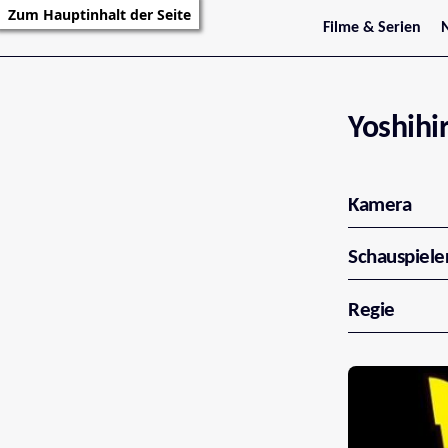
Zum Hauptinhalt der Seite
Filme & Serien
Trailer
S
Kritiken
S
Filmarchiv
Serienarchiv
Yoshihi
Kamera
Schauspiele
Regie