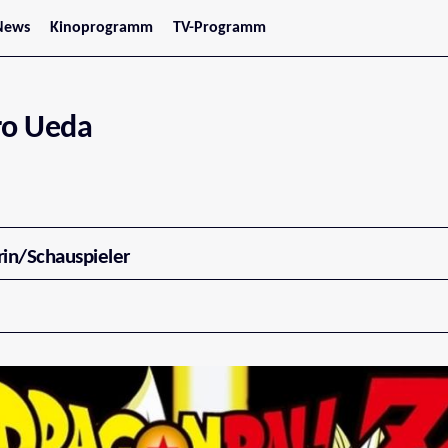
News
Kinoprogramm
TV-Programm
tars
Jetzt im Kino
treaming
Demnächst im Kino
Wien
Niederösterreich
ro Ueda
Oberösterreich
Steiermark
Burgenland
Kärnten
Salzburg
Tirol
Vorarlberg
rin/Schauspieler