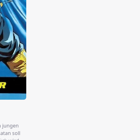
n jungen
atan soll