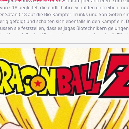
e gentechnisch gezüchtete Bio-Kämpfer antreten. Zum Gl
von C18 begleitet, die endlich ihre Schulden eintreiben mö
ter Satan C18 auf die Bio-Kämpfer. Trunks und Son-Goten si
erig gefolgt und schalten sich ebenfalls in den Kampf ein. 
ssen sie feststellen, dass es Jagas Biotechnikern gelungen 
im Versuch Brolys Wiedergeburt zu verhindern, läuft Flüssi
 in dem Broly gezüchtet wurde. Diese Flüssigkeit erweist si
tig, denn sie verschlingt jeden Organismus, der ihr in die
s den Z-Fightern gelingen, die gefährliche Flüssigkeit uns
roly endgültig zu vernichten?