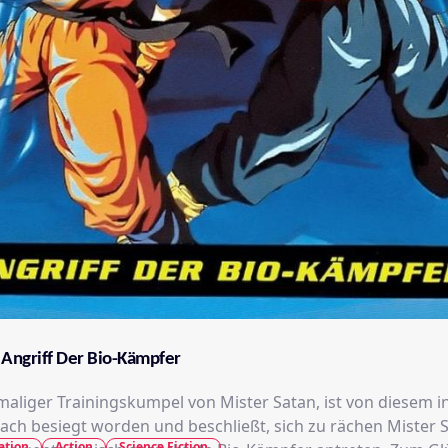
 Angriff Der Bio-Kämpfer
emaliger Trainingskumpel von Mister Satan, ist von diesem i
ach besiegt worden und beschließt, sich zu rächen Mister S
ation
Action
Science Fiction