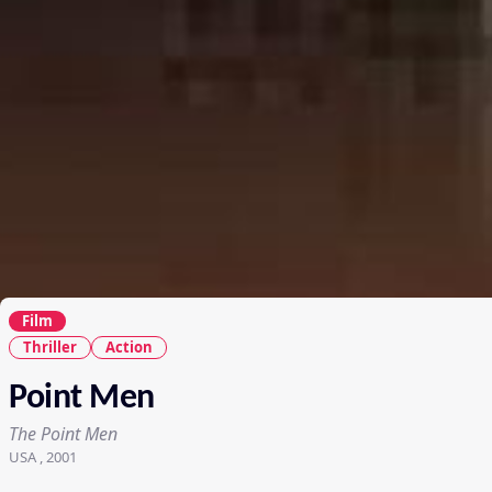
Film
Thriller
Action
Point Men
The Point Men
USA , 2001